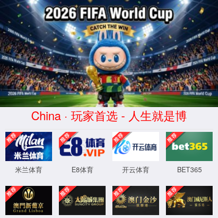
jinnian·金年会|金年金字招牌诚信第一(中国有限公司)-官方网站
金年金字招牌诚信第一网站首页
学院概况
新闻通知
学院简介
学院新闻
合作交流
现任领导
通知公告
国内交流
师资队伍
国际交流
机构设置
管理制度