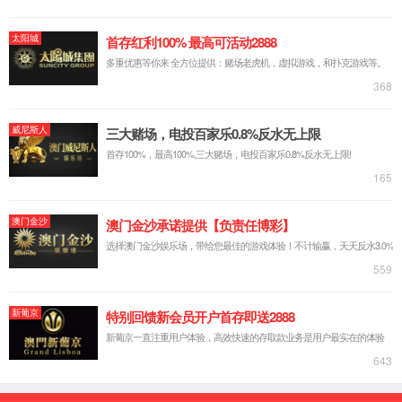
黄武 讲师
汪德荣 教授
版权所有©jinnian·金年会|金年金字招牌诚信第一(中国有限公司)-官方网站
XML 地图
undefinedundefined
6213321（学工办）电子邮件：wuliu@gxtc.edu.cn 备案号：
桂ICP备0500