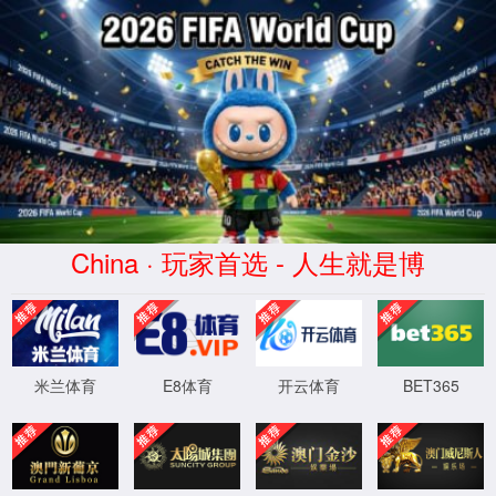
jinnian·金年会|金年金字招牌诚信第一(中国有限公司)-官方网站
金年金字招牌诚信第一网站首页
学院概况
新闻通知
学院简介
学院新闻
合作交流
现任领导
通知公告
国内交流
师资队伍
国际交流
机构设置
管理制度